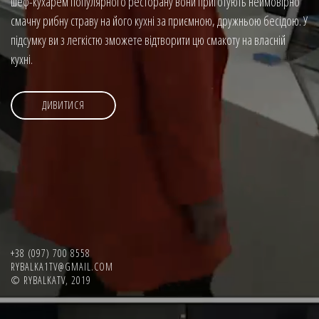
шеф-кухарем популярного ресторану вони приготують неймовірно
смачну рибну страву на його кухні за приємною, дружньою бесідою. У
підсумку ви з легкістю зможете відтворити цю смакоту на власній
кухні.
ДИВИТИСЯ
+38 (097) 700 8558
RYBALKA1TV@GMAIL.COM
© RYBALKATV, 2019