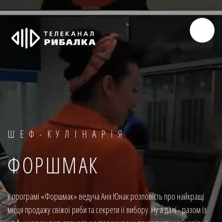
ШЕФ-КУЛІНАРІЯ
ФОРШМАК
У програмі «Форшмак» ведуча Аня Юнак розповість про найкращі
місця продажу свіжої риби та секрети її вибору. Ну а далі - разом із